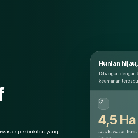
Hunian hijau,
Dibangun dengan k
keamanan terpadu
f
4,5 Ha
kawasan perbukitan yang
Luas kawasan hunia
Daarra