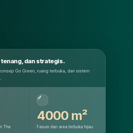
 tenang, dan strategis.
onsep Go Green, ruang terbuka, dan sistem
.
4000 m²
n The
Fasum dan area terbuka hijau