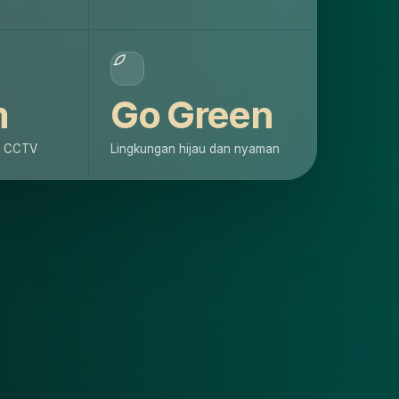
m
Go Green
al CCTV
Lingkungan hijau dan nyaman