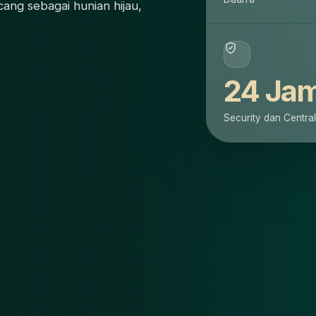
ang sebagai hunian hijau,
24 Ja
Security dan Centr